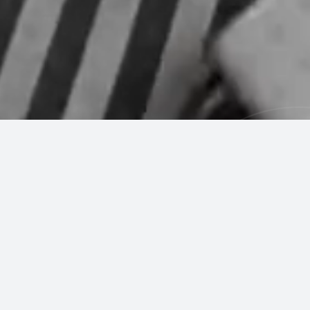
Qué es 40dB.
Cuarenta son los
decibelios de una
conversación