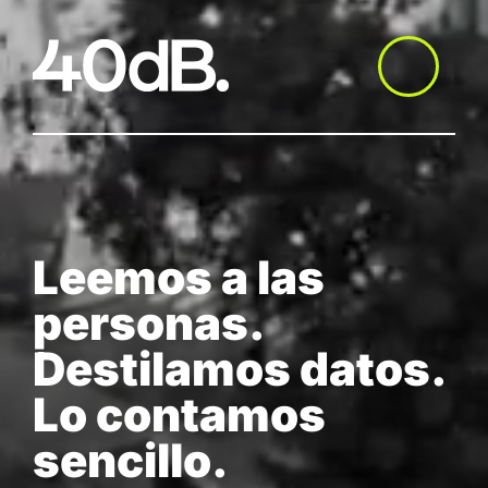
Saltar
al
contenido
Leemos a las
personas.
Destilamos datos.
Lo contamos
sencillo.